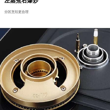
左蒸煮右爆炒
分区烹饪更合理