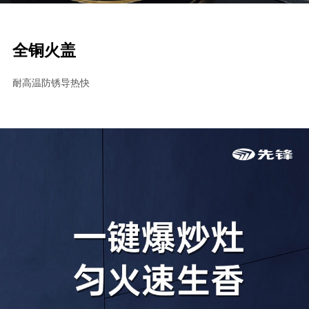
全铜火盖
耐高温防锈导热快