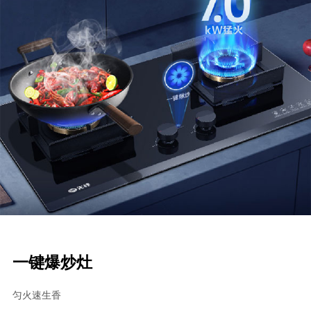
一键爆炒灶
匀火速生香